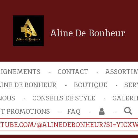
Aline De Bonheur
EIGNEMENTS
CONTACT
ASSORTIM
LINE DE BONHEUR
BOUTIQUE
SER
NOUS
CONSEILS DE STYLE
GALERI
ET PROMOTIONS
FAQ
UTUBE.COM/@ALINEDEBONHEUR?SI=YICX